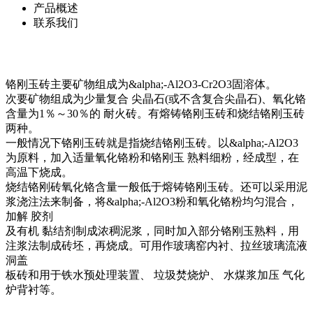
产品概述
联系我们
铬刚玉砖主要矿物组成为&alpha;-Al2O3-Cr2O3固溶体。
次要矿物组成为少量复合 尖晶石(或不含复合尖晶石)、氧化铬
含量为1％～30％的 耐火砖。有熔铸铬刚玉砖和烧结铬刚玉砖
两种。
一般情况下铬刚玉砖就是指烧结铬刚玉砖。以&alpha;-Al2O3
为原料，加入适量氧化铬粉和铬刚玉 熟料细粉，经成型，在
高温下烧成。
烧结铬刚砖氧化铬含量一般低于熔铸铬刚玉砖。还可以采用泥
浆浇注法来制备，将&alpha;-Al2O3粉和氧化铬粉均匀混合，
加解 胶剂
及有机 黏结剂制成浓稠泥浆，同时加入部分铬刚玉熟料，用
注浆法制成砖坯，再烧成。可用作玻璃窑内衬、拉丝玻璃流液
洞盖
板砖和用于铁水预处理装置、 垃圾焚烧炉、 水煤浆加压 气化
炉背衬等。