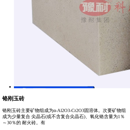
铬刚玉砖
铬刚玉砖主要矿物组成为α-Al2O3-Cr2O3固溶体。次要矿物组
成为少量复合 尖晶石(或不含复合尖晶石)、氧化铬含量为1％
～30％的 耐火砖。有