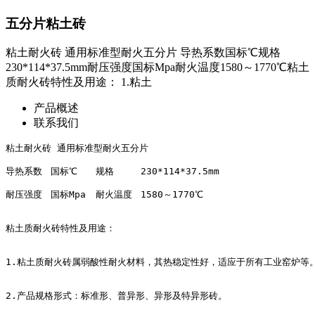
五分片粘土砖
粘土耐火砖 通用标准型耐火五分片 导热系数国标℃规格
230*114*37.5mm耐压强度国标Mpa耐火温度1580～1770℃粘土
质耐火砖特性及用途： 1.粘土
产品概述
联系我们
粘土耐火砖 通用标准型耐火五分片 

导热系数	国标℃	规格	230*114*37.5mm

耐压强度	国标Mpa	耐火温度	1580～1770℃

粘土质耐火砖特性及用途：

1.粘土质耐火砖属弱酸性耐火材料，其热稳定性好，适应于所有工业窑炉等。
2.产品规格形式：标准形、普异形、异形及特异形砖。
