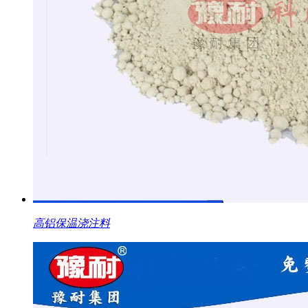
高铝保温浇注料