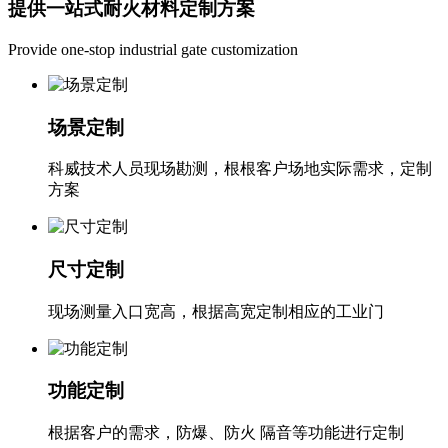
提供一站式耐火材料定制方案
Provide one-stop industrial gate customization
场景定制
科威技术人员现场勘测，根根客户场地实际需求，定制
方案
尺寸定制
现场测量入口宽高，根据高宽定制相应的工业门
功能定制
根据客户的需求，防爆、防火 隔音等功能进行定制