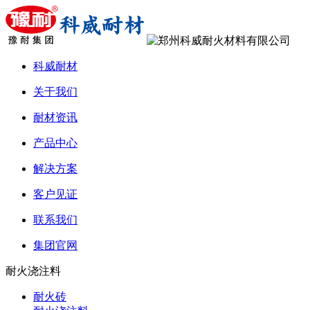
科威耐材
关于我们
耐材资讯
产品中心
解决方案
客户见证
联系我们
集团官网
耐火浇注料
耐火砖