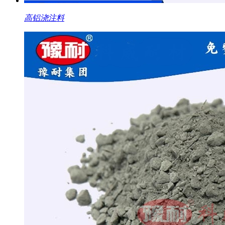
高铝浇注料