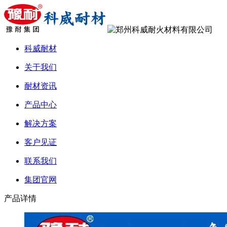
科威耐材
关于我们
耐材资讯
产品中心
解决方案
客户见证
联系我们
集团官网
产品详情