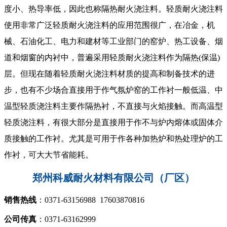
度小、热导率低，因此也称隔热耐火浇注料。轻质耐火浇注料
使用非常广泛轻质耐火浇注料的应用范围很广，在冶金，机
械、石油化工、电力和建材等工业部门的窑炉、热工设备、烟
道和烟窗的内衬中，普遍采用轻质耐火浇注料作为隔热(保温)
层。但现在随着轻质耐火浇注料材质的提高和制备技术的进
步，也有不少场合直接用于作气氛炉窑的工作衬一般低温、中
温型轻质浇注料主要作隔热衬，不直接与火焰接触。而高温型
轻质浇注料，有很大部分是直接用于作不与炉内熔体或固体介
质接触的工作衬。尤其是可用于作各种加热炉和热处理炉的工
作衬，可大大节省能耗。
郑州科威耐火材料有限公司
（厂区）
销售热线
：0371-63156988 17603870816
公司传真
：0371-63162999