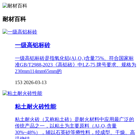
耐材百科
一级高铝标砖
一级高铝标砖是指氧化铝(Al₂O₃)含量75%、符合国家标
准GB/T2988-2023《高铝砖》中LZ-75 牌号要求、规格为
230mm114mm65mm的
153
2026-03-13
粘土耐火砖性能
粘土耐火砖（又称粘土砖）是耐火材料中应用最广泛的
传统产品之一，以粘土为主要原料（Al₂O₃含量
30%~48%），辅以石英砂等瘠性料，经成型、干燥、高
温烧结