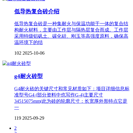
低导热复合砖介绍
低导热复合砖是一种集耐火与保温功能于一体的复合结
构耐火材料，主要由工作层与隔热层复合而成。工作层
采用特级铝矾土、碳化硅、刚玉等高强度原料，确保高
温环境下的结
102
2025-10-06
g4耐火砖型
G4耐火砖的关键尺寸和常见材质如下：项目详细信息标
准型号G4 (部分资料中也写作G-4)主要尺寸
34515075mm(此为砖的轮廓尺寸：长宽厚外形特点它是
一
119
2025-09-29
2