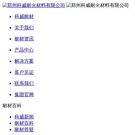
科威耐材
关于我们
耐材资讯
产品中心
解决方案
客户见证
联系我们
集团官网
耐材百科
科威新闻
耐材百科
耐材答疑