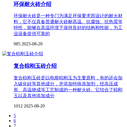
环保耐火砖介绍
环保耐火砖是一种专门为满足环保要求而设计的耐火材
料，它不仅具备普通耐火砖耐高温、抗腐蚀、抗热震等
特性，能够在高温环境下保持良好的结构和性能，为工
业设备提供可靠的
985
2025-08-20
复合棕刚玉砖介绍
复合棕刚玉砖是以电熔棕刚玉为主要原料，有的还会加
入碳化硅等其他成分，并添加特殊添加剂，经高压成
形、高温烧成等工艺制成的一种耐火砖。它结合了棕刚
玉以及其他添加成分
1012
2025-08-20
5
6
7