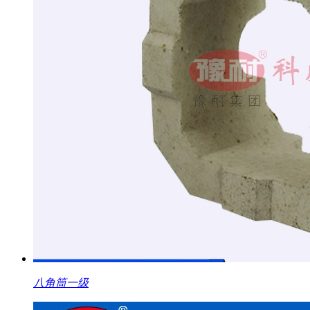
八角筒一级