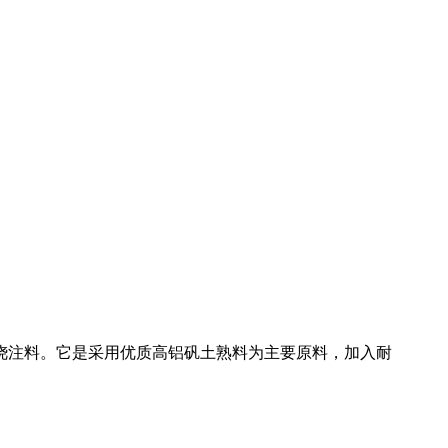
浇注料。它是采用优质高铝矾土熟料为主要原料，加入耐