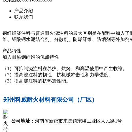
产品介绍
联系我们
钢纤维浇注料与普通耐火浇注料的最大区别是在配料中加入了
维、铝酸钙水泥结合剂、分散剂、防爆纤维、防缩剂等外加剂
产品特性
加入耐热钢纤维的优点特性
（1）可抑制浇注料在养护、烘烤、和高温使用中产生收缩。
（2）提高浇注料的韧性、抗机械冲击性和力学强度。
（3）提高浇注料的抗热震性能。
郑州科威耐火材料有限公司（厂区）
公司地址
：河南省新密市来集镇宋楼工业区人民路1号