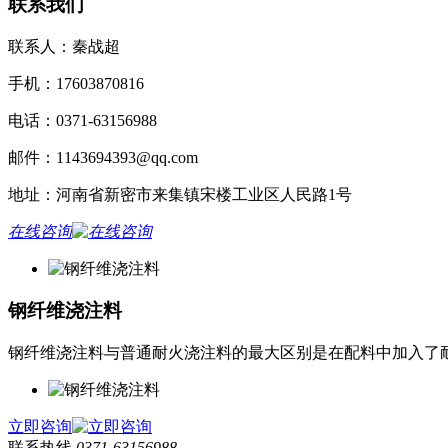
联系我们
联系人：秦战超
手机：17603870816
电话：0371-63156988
邮件：1143694393@qq.com
地址：河南省新密市来集镇宋楼工业区人民路1号
在线咨询
钢纤维浇注料
钢纤维浇注料与普通耐火浇注料的最大区别是在配料中加入了
立即咨询
联系热线
0371-63156988