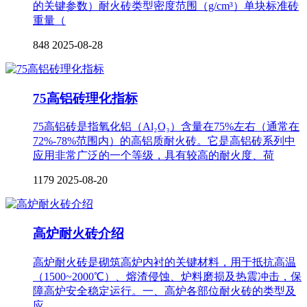
的关键参数）耐火砖类型密度范围（g/cm³）单块标准砖
重量（
848
2025-08-28
75高铝砖理化指标
75高铝砖是指氧化铝（Al₂O₃）含量在75%左右（通常在
72%-78%范围内）的高铝质耐火砖。它是高铝砖系列中
应用非常广泛的一个等级，具有较高的耐火度、荷
1179
2025-08-20
高炉耐火砖介绍
高炉耐火砖是砌筑高炉内衬的关键材料，用于抵抗高温
（1500~2000℃）、熔渣侵蚀、炉料磨损及热震冲击，保
障高炉安全稳定运行。一、高炉各部位耐火砖的类型及
应