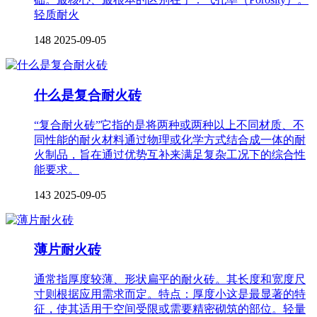
轻质耐火
148
2025-09-05
什么是复合耐火砖
“复合耐火砖”它指的是将两种或两种以上不同材质、不
同性能的耐火材料通过物理或化学方式结合成一体的耐
火制品，旨在通过优势互补来满足复杂工况下的综合性
能要求。
143
2025-09-05
薄片耐火砖
通常指厚度较薄、形状扁平的耐火砖。其长度和宽度尺
寸则根据应用需求而定。特点：厚度小这是最显著的特
征，使其适用于空间受限或需要精密砌筑的部位。轻量