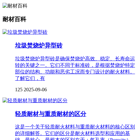
耐材百科
垃圾焚烧炉异型砖
垃圾焚烧炉异型砖是确保焚烧炉高效、稳定、长寿命运
转的关键之一。它们不同于标准砖，是根据焚烧炉特定
部位的结构、功能和恶劣工况而专门设计的耐火材料。
了解它们，有
125
2025-09-06
轻质耐材与重质耐材的区分
这是一个关于轻质耐火材料与重质耐火材料的核心区别
的详细解答。它们的区分是耐火材料选型和应用的基
础。最核心、最根本的区别在于：气孔率（Porosity）。