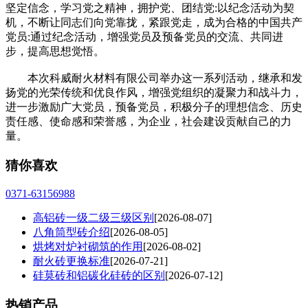
坚定信念，学习党之精神，拥护党、团结党:以纪念活动为契
机，不断让同志们向党靠拢，紧跟党走，成为合格的中国共产
党员:通过纪念活动，增强党员及预备党员的交流、共同进
步，提高思想觉悟。
本次科威耐火材料有限公司举办这一系列活动，继承和发
扬党的光荣传统和优良作风，增强党组织的凝聚力和战斗力，
进一步激励广大党员，预备党员，积极分子的理想信念、历史
责任感、使命感和荣誉感，为企业，社会建设贡献自己的力
量。
猜你喜欢
0371-63156988
高铝砖一级二级三级区别
[2026-08-07]
八角筒型砖介绍
[2026-08-05]
烘烤对炉衬砌筑的作用
[2026-08-02]
耐火砖更换标准
[2026-07-21]
硅莫砖和铝碳化硅砖的区别
[2026-07-12]
热销产品