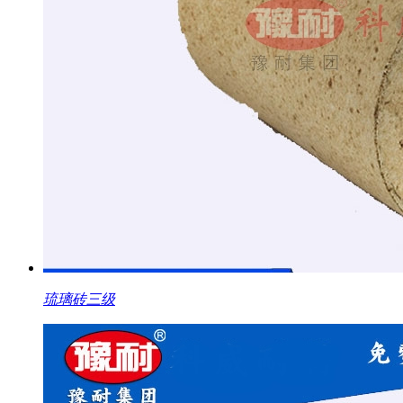
琉璃砖三级