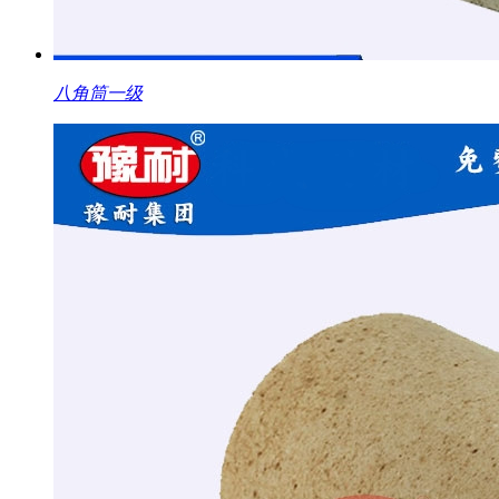
八角筒一级