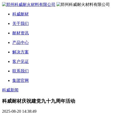
科威耐材
关于我们
耐材资讯
产品中心
解决方案
客户见证
联系我们
集团官网
科威新闻
科威耐材庆祝建党九十九周年活动
2025-08-20 14:38:49