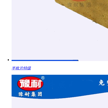
半枚片特级