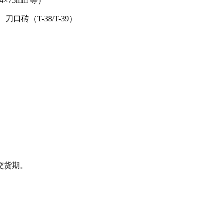
×75mm 等）
口砖（T-38/T-39）
交货期。