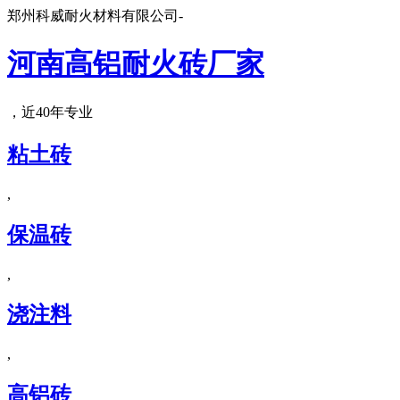
郑州科威耐火材料有限公司-
河南高铝耐火砖厂家
，近40年专业
粘土砖
,
保温砖
,
浇注料
,
高铝砖