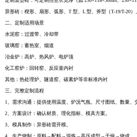
定制直型砖：可定制任意长宽厚（如 230×114×50mm、230×114
异形砖：楔形、扇形、弧形、T 型、L 型、斧型（T-19/T-20）、刀
二、定制适用场景
水泥窑：过渡带、冷却带
玻璃窑：蓄热室、烟道
冶金炉：高炉、热风炉、电炉顶
化工窑炉：回转窑、反应釜内衬
其他：热处理炉、隧道窑、碳素炉等非标准内衬
三、完整定制流程
1、需求沟通：提供使用温度、炉况气氛、尺寸图纸、数量、
2、方案设计：确认材质、理化指标、模具方案。
3、模具制作：异形砖需开模。
4、生产烧制：原料→配料→混炼→高压成型→干燥→烧成。