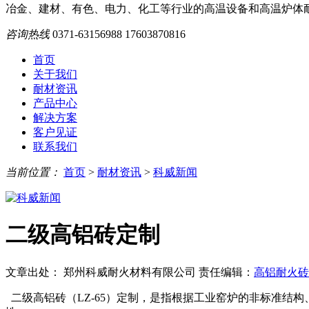
冶金、建材、有色、电力、化工等行业的高温设备和高温炉体
咨询热线
0371-63156988
17603870816
首页
关于我们
耐材资讯
产品中心
解决方案
客户见证
联系我们
当前位置：
首页
>
耐材资讯
>
科威新闻
二级高铝砖定制
文章出处： 郑州科威耐火材料有限公司
责任编辑：
高铝耐火
二级高铝砖（LZ-65）定制，是指根据工业窑炉的非标准结构