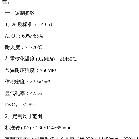
性。
一、定制参数
1、材质标准（LZ-65）
Al₂O₃：60%~65%
耐火度：≥1770℃
荷重软化温度 (0.2MPa)：≥1460℃
常温耐压强度：≥60MPa
体积密度：≥2.5g/cm³
显气孔率：≤23%
Fe₂O₃：≤2.5%
2、定制尺寸范围
标准砖 (T-3)：230×114×65 mm