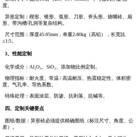
度。
异形定制：楔形、锥形、弧形、刀形、斧头形、烧嘴砖、扇
形、带沟槽/孔洞等复杂结构。
尺寸范围：厚度45-95mm，单重2-80kg（高铝），长宽比
≤1:5。
3、性能定制
化学成分：Al₂O₃、SiO₂、添加物比例定制。
物理指标：耐火度、常温 / 高温耐压、热震稳定性、体积密
度、气孔率、导热系数。
特殊处理：表面涂层、防渗、抗剥落、抗碱等。
四、定制关键要点
图纸/数据：异形砖必须提供精确图纸（标注尺寸、角度、公
差）。