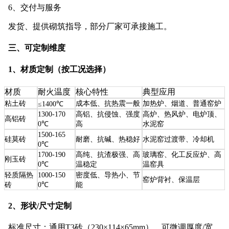
6、交付与服务
发货、提供砌筑指导，部分厂家可承接施工。
三、可定制维度
1、材质定制（按工况选择）
材质
耐火温度
核心特性
典型应用
粘土砖
成本低、抗热震一般
加热炉、烟道、普通窑炉
≤1400℃
1300-170
高铝、抗侵蚀、强度
高炉、热风炉、电炉顶、
高铝砖
0℃
高
水泥窑
1500-165
硅莫砖
耐磨、抗碱、热稳好
水泥窑过渡带、冷却机
0℃
1700-190
高纯、抗渣极强、高
玻璃窑、化工反应炉、高
刚玉砖
0℃
温稳定
温窑具
轻质隔热
1000-150
密度低、导热小、节
窑炉背衬、保温层
砖
0℃
能
2、形状/尺寸定制
标准尺寸：通用T3砖（230×114×65mm），可微调厚度/宽