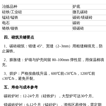
冶炼品种
炉底
硅铁/工业硅
微孔碳砖
锰硅/锰铁
碳砖/镁碳砖
电石
碳砖
铬铁/镍铁
镁碳砖
四、砌筑关键要点
1、碳砖砌筑：错缝 45°、宽缝（2–3mm）用粗缝糊填充，防
止漏铁。
2、膨胀缝：炉墙与炉壳间留 80–100mm 弹性层，用保温棉填
充。
3、烘炉：严格按曲线升温，600℃前≤50℃/h，1200℃前
≤30℃/h，避免开裂。
五、寿命与成本参考
碳砖炉衬：12-24个月（硅铁炉），大型炉可达30个月。
镁碳砖炉衬：6-12个月（锰硅炉），渣线区易侵蚀，需定期