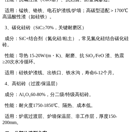
适用：锰铁、铬铁、电石炉渣线/炉墙；高碳型适配＞1700℃
高温酸性渣（如硅铁）。
3、碳化硅砖（SiC≥70%，关键耐磨区）
成分：SiC+结合剂（氮化硅/粘土），常见氮化硅结合碳化硅
砖。
性能：导热 15-20W/(m・K)、耐磨、抗 SiO₂/FeO 渣、热震
≥20次水冷循环。
适用：硅铁炉渣线、出铁口、铁水沟，寿命6-12个月。
4、高铝砖（过渡/保温层）
成分：Al₂O₃60-80%，分二级/特级高铝砖。
性能：耐火度1750-1850℃、隔热、成本低。
适用：炉底过渡层、炉墙保温层、非工作层，厚度150-
200mm。