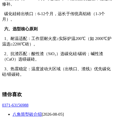
修补。
碳化硅砖出铁口：6-12个月，远长于传统高铝砖（1-3个
月）。
六、选型核心原则
1、耐温适配：工作层耐火度≥实际炉温200℃（如 2000℃炉
温选≥2200℃砖）。
2、抗渣匹配：酸性渣（SiO₂）选碳化硅/碳砖；碱性渣
（CaO）选镁碳砖。
3、热震稳定：温度波动大区域（出铁口、渣线）优先碳化
硅/镁碳砖。
猜你喜欢
0371-63156988
八角筒型砖介绍
[2026-08-05]