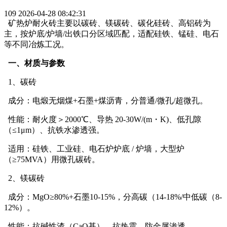
109
2026-04-28 08:42:31
矿热炉耐火砖主要以碳砖、镁碳砖、碳化硅砖、高铝砖为
主，按炉底/炉墙/出铁口分区域匹配，适配硅铁、锰硅、电石
等不同冶炼工况。
一、材质与参数
1、碳砖
成分：电煅无烟煤+石墨+煤沥青，分普通/微孔/超微孔。
性能：耐火度＞2000℃、导热 20-30W/(m・K)、低孔隙
（≤1μm）、抗铁水渗透强。
适用：硅铁、工业硅、电石炉炉底 / 炉墙，大型炉
（≥75MVA）用微孔碳砖。
2、镁碳砖
成分：MgO≥80%+石墨10-15%，分高碳（14-18%/中低碳（8-
12%）。
性能：抗碱性渣（CaO基）、抗热震、防金属渗透。