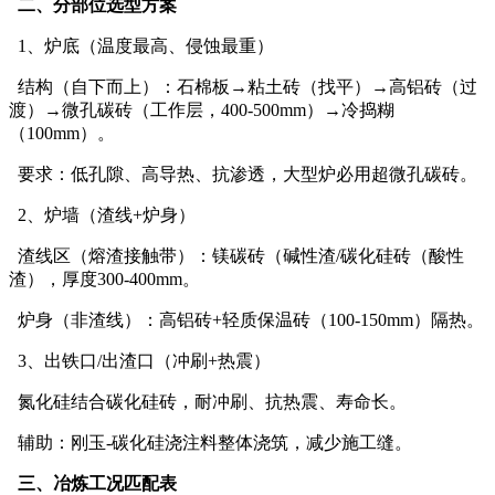
二、分部位选型方案
1、炉底（温度最高、侵蚀最重）
结构（自下而上）：石棉板→粘土砖（找平）→高铝砖（过
渡）→微孔碳砖（工作层，400-500mm）→冷捣糊
（100mm）。
要求：低孔隙、高导热、抗渗透，大型炉必用超微孔碳砖。
2、炉墙（渣线+炉身）
渣线区（熔渣接触带）：镁碳砖（碱性渣/碳化硅砖（酸性
渣），厚度300-400mm。
炉身（非渣线）：高铝砖+轻质保温砖（100-150mm）隔热。
3、出铁口/出渣口（冲刷+热震）
氮化硅结合碳化硅砖，耐冲刷、抗热震、寿命长。
辅助：刚玉-碳化硅浇注料整体浇筑，减少施工缝。
三、冶炼工况匹配表